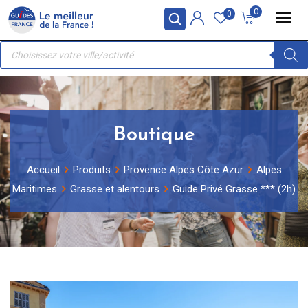
Skip
Panneau de gestion des cookies
0
0
to
Recherche
content
de
produits
Boutique
Accueil
Produits
Provence Alpes Côte Azur
Alpes
Maritimes
Grasse et alentours
Guide Privé Grasse *** (2h)