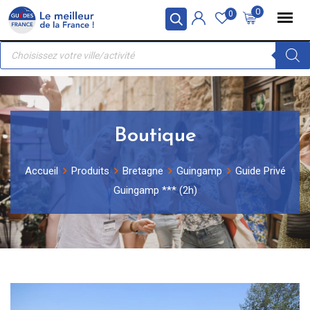
Skip
Panneau de gestion des cookies
0
0
to
Recherche
content
de
produits
Boutique
Accueil
Produits
Bretagne
Guingamp
Guide Privé
Guingamp *** (2h)