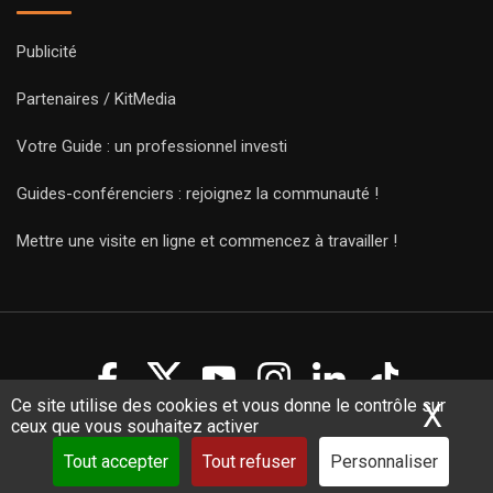
Publicité
Partenaires / KitMedia
Votre Guide : un professionnel investi
Guides-conférenciers : rejoignez la communauté !
Mettre une visite en ligne et commencez à travailler !
Ce site utilise des cookies et vous donne le contrôle sur
X
Mas
ceux que vous souhaitez activer
Copyright Guides 2021. Tous droits réservés.
Développement
web sur mesure
par iSoluce
Tout accepter
Tout refuser
Personnaliser