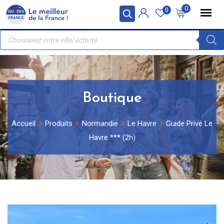
Skip
Panneau de gestion des cookies
0
0
to
Recherche
content
de
produits
Boutique
Accueil
Produits
Normandie
Le Havre
Guide Privé Le
Havre *** (2h)