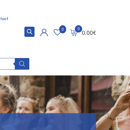
tact
0
0
0.00
€