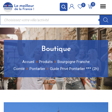
Skip
Panneau de gestion des cookies
0
0
to
Recherche
content
de
produits
Boutique
Accueil
Produits
Bourgogne Franche
Comté
Pontarlier
Guide Privé Pontarlier *** (2h)