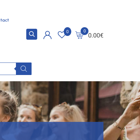
tact
0
0
0.00
€