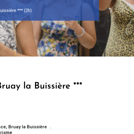
uissière *** (2h)
ruay la Buissière ***
nce
,
Bruay la Buissière
urisme