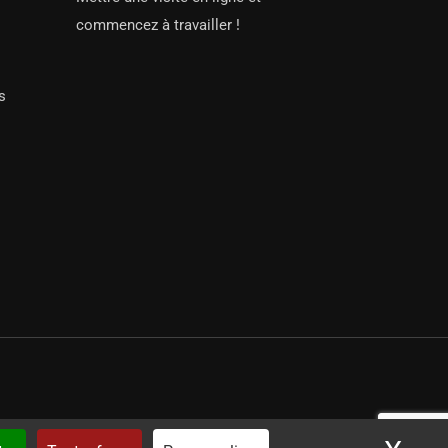
commencez à travailler !
s
par iSoluce