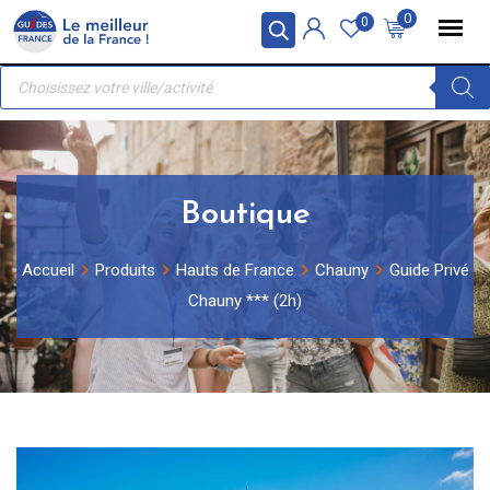
Skip
Panneau de gestion des cookies
0
0
to
Recherche
content
de
produits
Boutique
Accueil
Produits
Hauts de France
Chauny
Guide Privé
Chauny *** (2h)