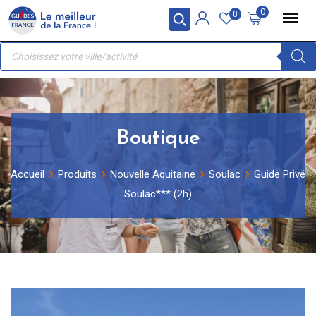
Skip
Panneau de gestion des cookies
0
0
to
Recherche
content
de
produits
Boutique
Accueil
Produits
Nouvelle Aquitaine
Soulac
Guide Privé
Soulac*** (2h)