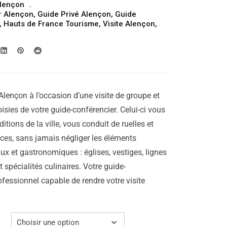
lençon
prix :
r Alençon
,
Guide Privé Alençon
,
Guide
309.00€
,
Hauts de France Tourisme
,
Visite Alençon
,
à
369.00€
Alençon à l’occasion d’une visite de groupe et
isies de votre guide-conférencier. Celui-ci vous
aditions de la ville, vous conduit de ruelles et
laces, sans jamais négliger les éléments
ux et gastronomiques : églises, vestiges, lignes
 spécialités culinaires. Votre guide-
ofessionnel capable de rendre votre visite