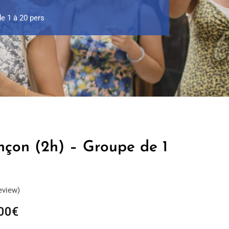
e 1 à 20 pers
ençon (2h) – Groupe de 1
eview)
Plage
00
€
de