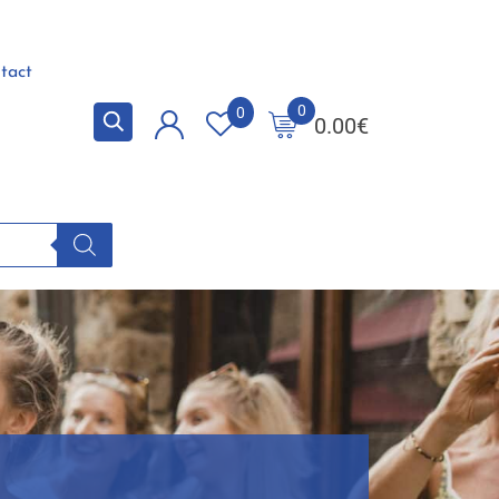
tact
0
0
0.00
€