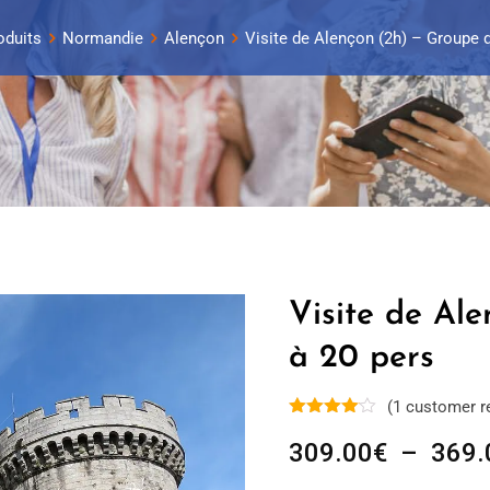
oduits
Normandie
Alençon
Visite de Alençon (2h) – Groupe d
Visite de Al
à 20 pers
(
1
customer r
309.00
€
–
369.