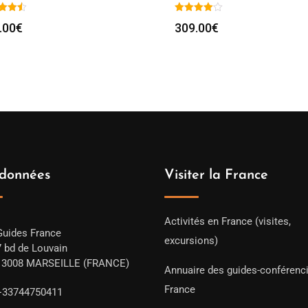
.00
€
309.00
€
données
Visiter la France
Activités en France (visites,
Guides France
excursions)
7 bd de Louvain
13008 MARSEILLE (FRANCE)
Annuaire des guides-conférenc
France
+33744750411