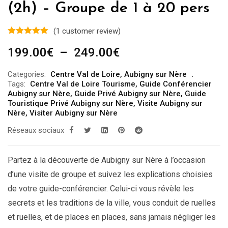
(2h) – Groupe de 1 à 20 pers
(
1
customer review)
Plage
199.00
€
–
249.00
€
de
Categories:
Centre Val de Loire
,
Aubigny sur Nère
prix :
Tags:
Centre Val de Loire Tourisme
,
Guide Conférencier
199.00€
Aubigny sur Nère
,
Guide Privé Aubigny sur Nère
,
Guide
Touristique Privé Aubigny sur Nère
,
Visite Aubigny sur
à
Nère
,
Visiter Aubigny sur Nère
249.00€
Réseaux sociaux
Partez à la découverte de Aubigny sur Nère à l’occasion
d’une visite de groupe et suivez les explications choisies
de votre guide-conférencier. Celui-ci vous révèle les
secrets et les traditions de la ville, vous conduit de ruelles
et ruelles, et de places en places, sans jamais négliger les