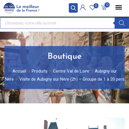
Skip
Panneau de gestion des cookies
0
0
to
Recherche
content
de
produits
Boutique
Accueil
Produits
Centre Val de Loire
Aubigny sur
Nère
Visite de Aubigny sur Nère (2h) – Groupe de 1 à 20 pers