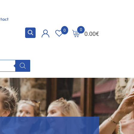
tact
0
0
0.00
€