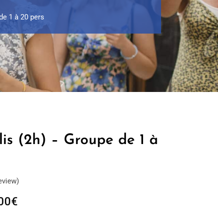
de 1 à 20 pers
lis (2h) – Groupe de 1 à
eview)
Plage
00
€
de