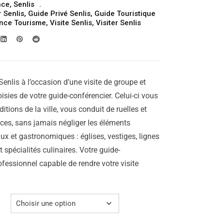
nce
,
Senlis
prix :
 Senlis
,
Guide Privé Senlis
,
Guide Touristique
309.00€
ance Tourisme
,
Visite Senlis
,
Visiter Senlis
à
329.00€
Senlis à l’occasion d’une visite de groupe et
isies de votre guide-conférencier. Celui-ci vous
aditions de la ville, vous conduit de ruelles et
laces, sans jamais négliger les éléments
ux et gastronomiques : églises, vestiges, lignes
 spécialités culinaires. Votre guide-
ofessionnel capable de rendre votre visite