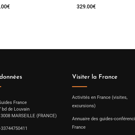
.00
€
329.00
€
données
Visiter la France
Activités en France (visites,
Guides France
excursions)
7 bd de Louvain
13008 MARSEILLE (FRANCE)
Annuaire des guides-conférenc
France
+33744750411