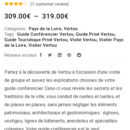
(
1
customer review)
Plage
309.00
€
–
319.00
€
de
Categories:
Pays de la Loire
,
Vertou
prix :
Tags:
Guide Conférencier Vertou
,
Guide Privé Vertou
,
309.00€
Guide Touristique Privé Vertou
,
Visite Vertou
,
Visiter Pays
de la Loire
,
Visiter Vertou
à
Réseaux sociaux
319.00€
Partez à la découverte de Vertou à l’occasion d’une visite
de groupe et suivez les explications choisies de votre
guide-conférencier. Celui-ci vous révèle les secrets et les
traditions de la ville, vous conduit de ruelles et ruelles, et
de places en places, sans jamais négliger les éléments
patrimoniaux, architecturaux et gastronomiques : églises,
vestiges, lignes de bâtiments, anecdotes et spécialités
culinaires. Votre guide-conférencier est le seul