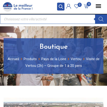
Skip
Panneau de gestion des cookies
0
0
to
Recherche
content
de
produits
Boutique
Accueil
Produits
Pays de la Loire
Vertou
Visite de
Vertou (2h) – Groupe de 1 à 20 pers