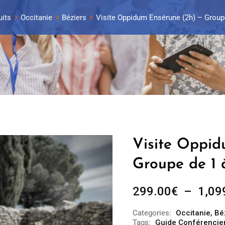
uits
Occitanie
Béziers
Visite Oppidum Ensérune (2h) – Groupe
Visite Oppid
Groupe de 1 
299.00
€
–
1,09
Categories:
Occitanie
,
Bé
Tags:
Guide Conférencier