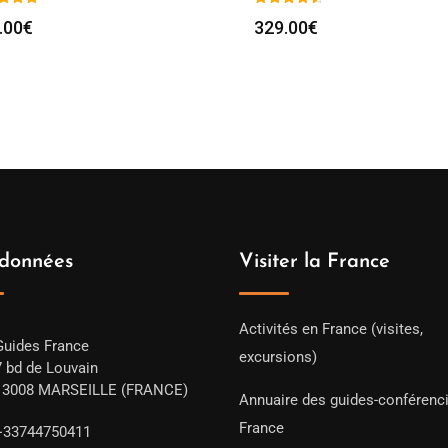
.00
€
329.00
€
données
Visiter la France
Activités en France (visites,
Guides France
excursions)
7 bd de Louvain
13008 MARSEILLE (FRANCE)
Annuaire des guides-conférenc
France
+33744750411