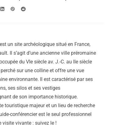
299.00€
à
1,099.00€
st un site archéologique situé en France,
ault. Il s’agit d’une ancienne ville préromaine
occupée du VIe siècle av. J.-C. au IIe siècle
 perché sur une colline et offre une vue
ne environnante. Il est caractérisé par ses
ns, ses silos et ses vestiges
gnant de son importance historique.
ite touristique majeur et un lieu de recherche
uide-conférencier est le seul professionnel
visite vivante : suivez le !