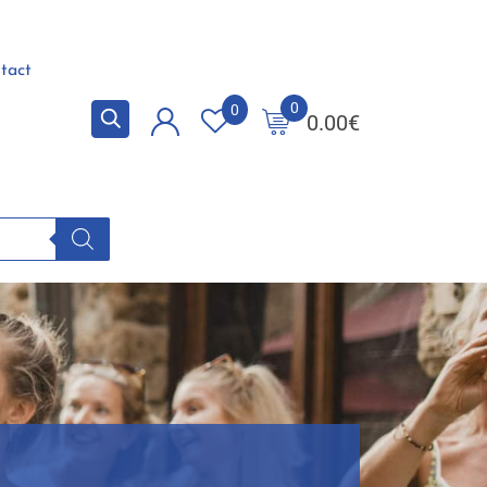
tact
0
0
0.00
€