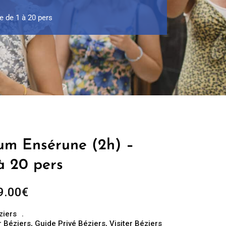
 de 1 à 20 pers
um Ensérune (2h) –
à 20 pers
Plage
9.00
€
de
ziers
prix :
 Béziers
,
Guide Privé Béziers
,
Visiter Béziers