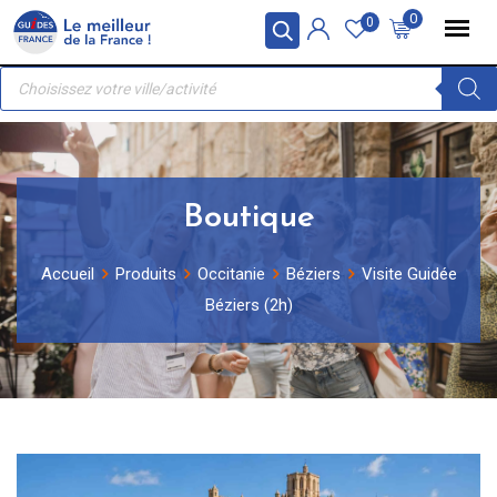
Skip
Panneau de gestion des cookies
0
0
to
Recherche
content
de
produits
Boutique
Accueil
Produits
Occitanie
Béziers
Visite Guidée
Béziers (2h)