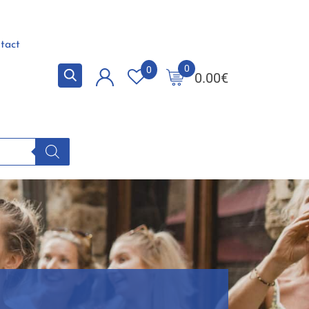
tact
0
0
0.00
€