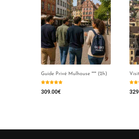
Guide Privé Mulhouse *** (2h)
Visi
309.00
€
329