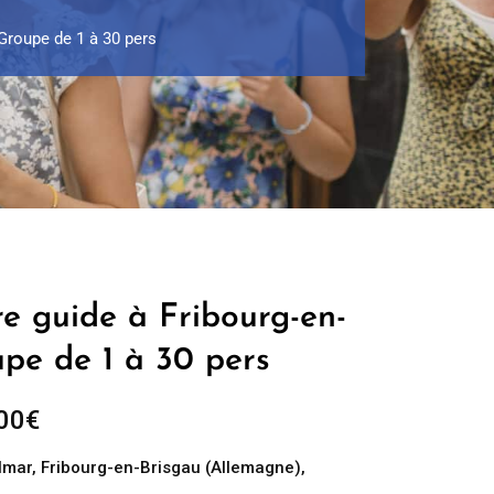
 Groupe de 1 à 30 pers
re guide à Fribourg-en-
upe de 1 à 30 pers
Plage
00
€
de
lmar
,
Fribourg-en-Brisgau (Allemagne)
,
prix :