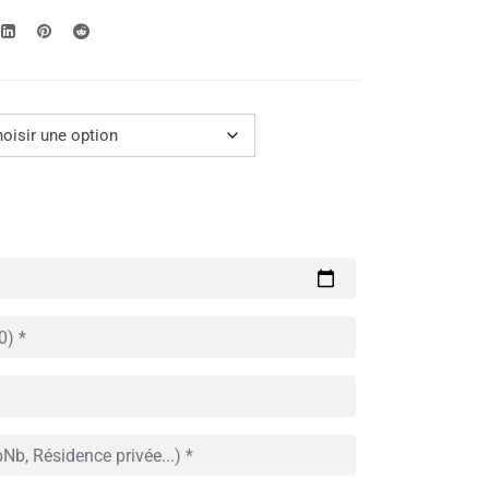
499.00€
à
699.00€