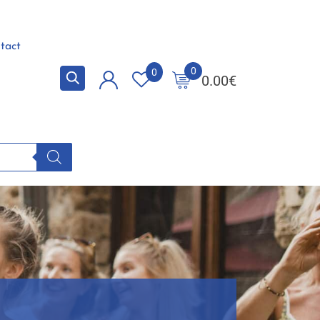
tact
0
0
0.00
€