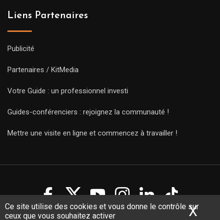
Liens Partenaires
Publicité
Partenaires / KitMedia
Votre Guide : un professionnel investi
Guides-conférenciers : rejoignez la communauté !
Mettre une visite en ligne et commencez à travailler !
Ce site utilise des cookies et vous donne le contrôle sur
X
Mas
ceux que vous souhaitez activer
Copyright Guides 2021. Tous droits réservés.
Développement