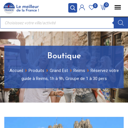
Skip
Panneau de gestion des cookies
0
0
to
Recherche
content
de
produits
Boutique
Accueil
Produits
Grand Est
Reims
Réservez votre
guide à Reims, 1h à 9h, Groupe de 1 à 30 pers