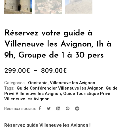
Réservez votre guide à
Villeneuve les Avignon, 1h à
9h, Groupe de 1 à 30 pers
Plage
299.00
€
–
809.00
€
de
Categories:
Occitanie
,
Villeneuve les Avignon
prix :
Tags:
Guide Conférencier Villeneuve les Avignon
,
Guide
299.00€
Privé Villeneuve les Avignon
,
Guide Touristique Privé
Villeneuve les Avignon
à
Réseaux sociaux
809.00€
Réservez guide Villeneuve les Avignon !