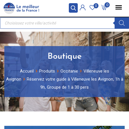
Skip
Panneau de gestion des cookies
0
0
to
Recherche
content
de
produits
Boutique
Accueil
Produits
Occitanie
Villeneuve les
Avignon
Réservez votre guide à Villeneuve les Avignon, 1h à
9h, Groupe de 1 à 30 pers