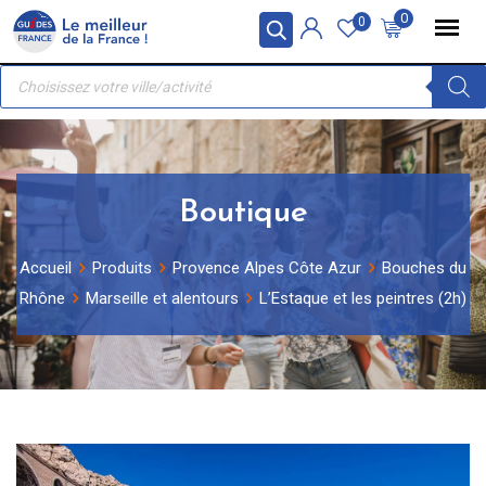
Skip
Panneau de gestion des cookies
0
0
to
Recherche
content
de
produits
Boutique
Accueil
Produits
Provence Alpes Côte Azur
Bouches du
Rhône
Marseille et alentours
L’Estaque et les peintres (2h)