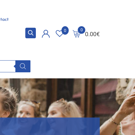
tact
0
0
0.00
€