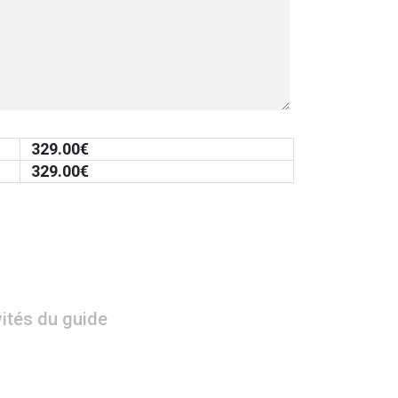
329.00
€
329.00
€
vités du guide