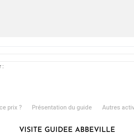
 :
ce prix ?
Présentation du guide
Autres acti
VISITE GUIDEE ABBEVILLE