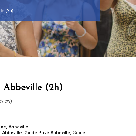
le (2h)
 Abbeville (2h)
eview)
nce
,
Abbeville
 Abbeville
,
Guide Privé Abbeville
,
Guide