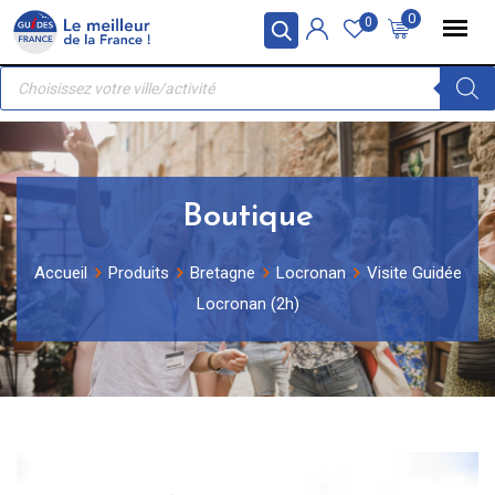
Skip
Panneau de gestion des cookies
0
0
to
Recherche
content
de
produits
Boutique
Accueil
Produits
Bretagne
Locronan
Visite Guidée
Locronan (2h)