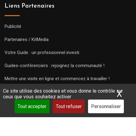
Liens Partenaires
Publicité
Partenaires / KitMedia
Votre Guide : un professionnel investi
Guides-conférenciers : rejoignez la communauté !
Mettre une visite en ligne et commencez à travailler !
Ce site utilise des cookies et vous donne le contrôle sur
X
Mas
ceux que vous souhaitez activer
Tout accepter
Tout refuser
Personnaliser
Copyright Guides 2021. Tous droits réservés.
Développement