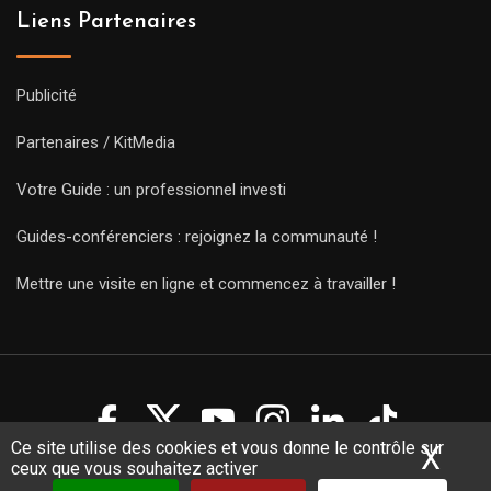
Liens Partenaires
Publicité
Partenaires / KitMedia
Votre Guide : un professionnel investi
Guides-conférenciers : rejoignez la communauté !
Mettre une visite en ligne et commencez à travailler !
Ce site utilise des cookies et vous donne le contrôle sur
X
Mas
ceux que vous souhaitez activer
Copyright Guides 2021. Tous droits réservés.
Développement