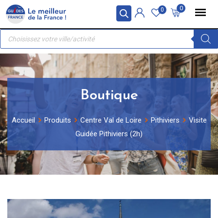
Skip
Panneau de gestion des cookies
0
0
to
Recherche
content
de
produits
Boutique
Accueil
Produits
Centre Val de Loire
Pithiviers
Visite
Guidée Pithiviers (2h)