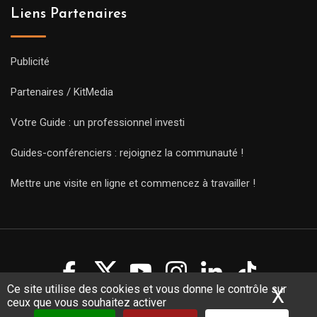
Liens Partenaires
Publicité
Partenaires / KitMedia
Votre Guide : un professionnel investi
Guides-conférenciers : rejoignez la communauté !
Mettre une visite en ligne et commencez à travailler !
Ce site utilise des cookies et vous donne le contrôle sur
X
Mas
ceux que vous souhaitez activer
Copyright Guides 2021. Tous droits réservés.
Développement