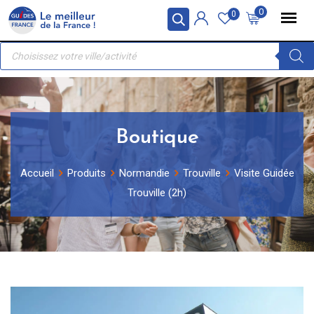
Skip
Panneau de gestion des cookies
0
0
to
Recherche
content
de
produits
Boutique
Accueil
Produits
Normandie
Trouville
Visite Guidée
Trouville (2h)