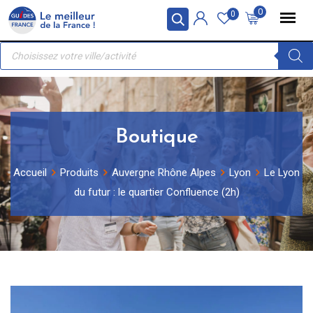
Skip
Panneau de gestion des cookies
0
0
to
Recherche
content
de
produits
Boutique
Accueil
Produits
Auvergne Rhône Alpes
Lyon
Le Lyon
du futur : le quartier Confluence (2h)