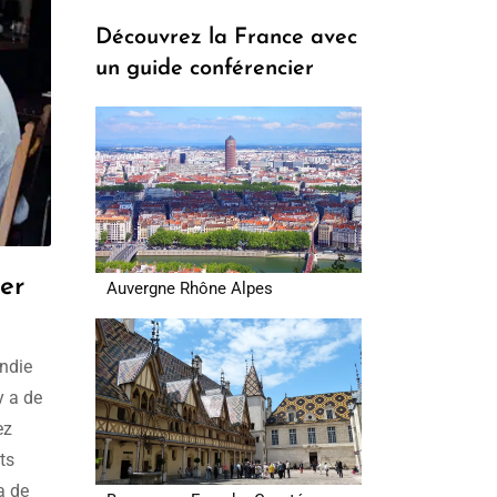
prix :
Découvrez la France avec
309.00€
un guide conférencier
à
329.00€
er
Auvergne Rhône Alpes
ndie
y a de
ez
ts
a de