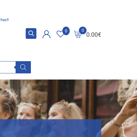
tact
0
0
0.00
€