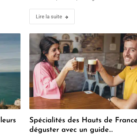
alnéaires
quoi satisfaire tous les gourmands ! Découvrez le
spécialités normandes avec un guide touristique 
Lire la suite
…
leurs
Spécialités des Hauts de Franc
déguster avec un guide