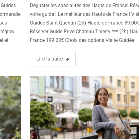
conférencier !
 Guides
Déguster les spécialités des Hauts de France! Rés
 Normandie
votre guide ! Le meilleur des Hauts de France ! Vis
ises
Guidée Saint Quentin (2h) Hauts de France 89.00
 région
Réserver Guide Privé Château Thierry *** (2h) Hau
l et
France 199.00€ Choix des options Visite Guidée
Compiègne (2h) Hauts de France 89.00€ Réserver
e …
Privé Cassel *** (2h) …
Lire la suite