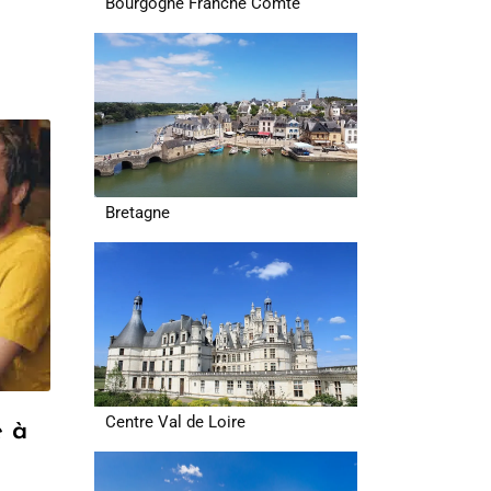
Bourgogne Franche Comté
s
1.Les
Bretagne
Centre Val de Loire
e à