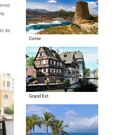
ervez
ite
€
ts de
Corse
 Guide
Grand Est