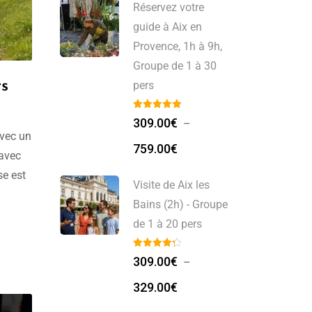
Réservez votre
guide à Aix en
Provence, 1h à 9h,
Groupe de 1 à 30
ts
pers
309.00
€
–
avec un
Plage
759.00
€
 avec
de
se est
prix :
Visite de Aix les
309.00€
Bains (2h) - Groupe
à
de 1 à 20 pers
avir
759.00€
309.00
€
–
Plage
329.00
€
de