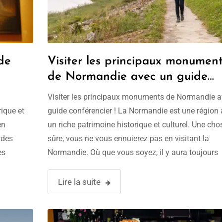
de
Visiter les principaux monumen
de Normandie avec un guide
professionnel !
Visiter les principaux monuments de Normandie 
ique et
guide conférencier ! La Normandie est une région
en
un riche patrimoine historique et culturel. Une cho
 des
sûre, vous ne vous ennuierez pas en visitant la
es
Normandie. Où que vous soyez, il y aura toujours
e
quelque chose à voir. C’est une région qui devrait r
 de la
les …
Lire la suite