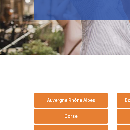
Auvergne Rhône Alpes
Bo
Corse