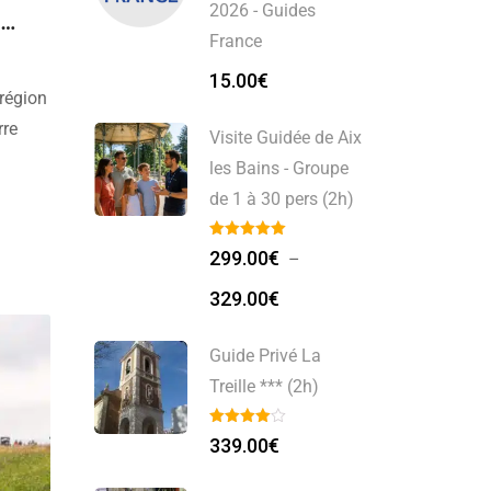
2026 - Guides
e
France
15.00
€
région
rre
Visite Guidée de Aix
les Bains - Groupe
de 1 à 30 pers (2h)
fin de
299.00
€
–
Plage
329.00
€
de
prix :
Guide Privé La
299.00€
Treille *** (2h)
à
329.00€
339.00
€