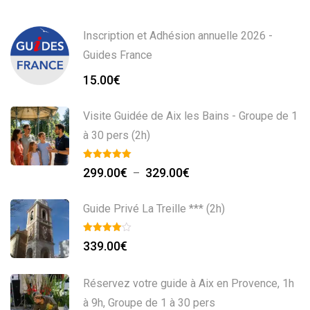
Inscription et Adhésion annuelle 2026 -
Guides France
15.00
€
Visite Guidée de Aix les Bains - Groupe de 1
à 30 pers (2h)
Plage
299.00
€
329.00
€
–
de
prix :
Guide Privé La Treille *** (2h)
299.00€
à
339.00
€
329.00€
Réservez votre guide à Aix en Provence, 1h
à 9h, Groupe de 1 à 30 pers