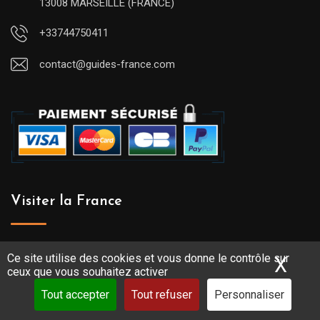
13008 MARSEILLE (FRANCE)
+33744750411
contact@guides-france.com
Visiter la France
Activités en France (visites, excursions)
Ce site utilise des cookies et vous donne le contrôle sur
X
Mas
ceux que vous souhaitez activer
Annuaire des guides-conférenciers de France
Tout accepter
Tout refuser
Personnaliser
Le meilleur de la France et ses régions