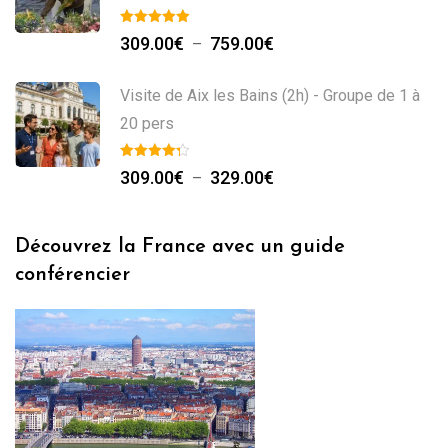
Plage
309.00
€
759.00
€
–
de
prix :
Visite de Aix les Bains (2h) - Groupe de 1 à
309.00€
20 pers
à
Plage
759.00€
309.00
€
329.00
€
–
de
prix :
Découvrez la France avec un guide
309.00€
conférencier
à
329.00€