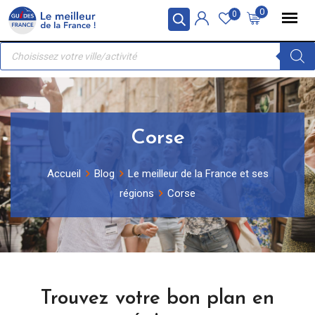
Skip
Panneau de gestion des cookies
0
0
to
Recherche
content
de
produits
Corse
Accueil
Blog
Le meilleur de la France et ses
régions
Corse
Trouvez votre bon plan en