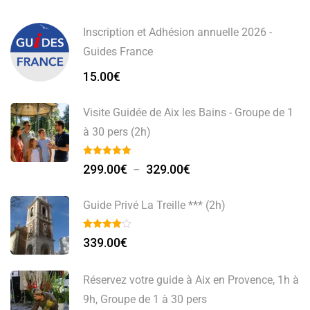
Inscription et Adhésion annuelle 2026 -
Guides France
15.00
€
Visite Guidée de Aix les Bains - Groupe de 1
à 30 pers (2h)
Plage
299.00
€
329.00
€
–
de
prix :
Guide Privé La Treille *** (2h)
299.00€
à
339.00
€
329.00€
Réservez votre guide à Aix en Provence, 1h à
9h, Groupe de 1 à 30 pers