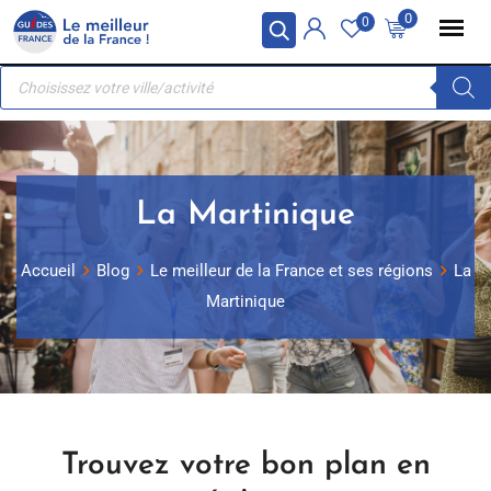
Skip
Panneau de gestion des cookies
0
0
to
Recherche
content
de
produits
La Martinique
Accueil
Blog
Le meilleur de la France et ses régions
La
Martinique
Trouvez votre bon plan en