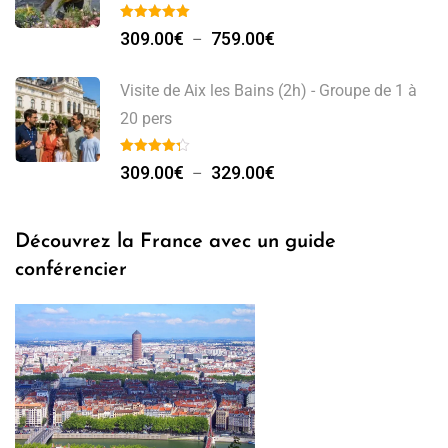
Plage
309.00
€
759.00
€
–
de
prix :
Visite de Aix les Bains (2h) - Groupe de 1 à
309.00€
20 pers
à
Plage
759.00€
309.00
€
329.00
€
–
de
prix :
Découvrez la France avec un guide
309.00€
conférencier
à
329.00€