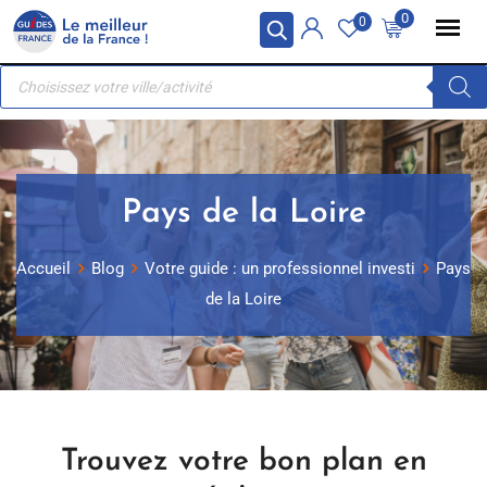
Skip
Panneau de gestion des cookies
0
0
to
Recherche
content
de
produits
Pays de la Loire
Accueil
Blog
Votre guide : un professionnel investi
Pays
de la Loire
Trouvez votre bon plan en