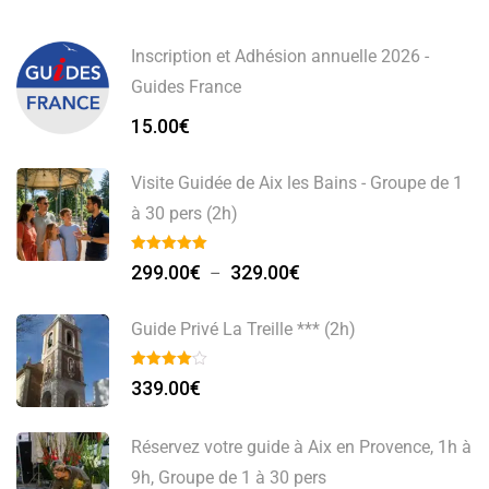
Inscription et Adhésion annuelle 2026 -
Guides France
15.00
€
Visite Guidée de Aix les Bains - Groupe de 1
à 30 pers (2h)
Plage
299.00
€
329.00
€
–
de
prix :
Guide Privé La Treille *** (2h)
299.00€
à
339.00
€
329.00€
Réservez votre guide à Aix en Provence, 1h à
9h, Groupe de 1 à 30 pers