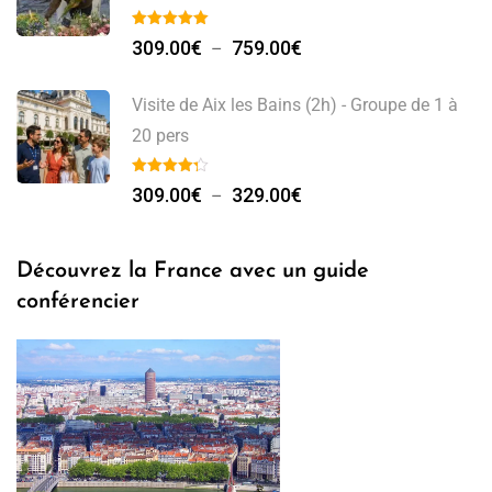
Plage
309.00
€
759.00
€
–
de
prix :
Visite de Aix les Bains (2h) - Groupe de 1 à
309.00€
20 pers
à
Plage
759.00€
309.00
€
329.00
€
–
de
prix :
Découvrez la France avec un guide
309.00€
conférencier
à
329.00€