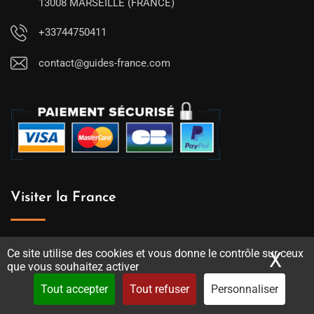
13008 MARSEILLE (FRANCE)
+33744750411
contact@guides-france.com
Visiter la France
Activités en France (visites, excursions)
Ce site utilise des cookies et vous donne le contrôle sur ceux
X
Mas
que vous souhaitez activer
Annuaire des guides-conférenciers de France
Tout accepter
Tout refuser
Personnaliser
Le meilleur de la France et ses régions