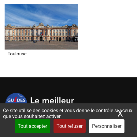
Toulouse
Ce site utilise des cookies et vous donne le contrôle sur ceux
X
Mas
que vous souhaitez activer
Le meilleur de la France vous est offert par une équipe de
Tout accepter
Tout refuser
Personnaliser
professionnels réactifs, connaissant leurs territoires et qui