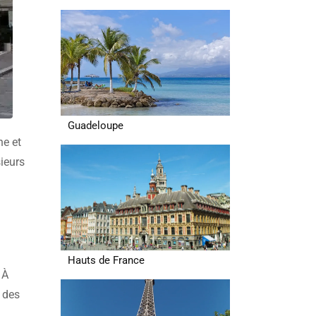
Guadeloupe
he et
sieurs
Hauts de France
 À
, des