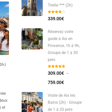
Treille *** (2h)
339.00
€
Réservez votre
guide à Aix en
Provence, 1h à 9h,
Groupe de 1 à 30
pers
(2h)
L’histoire de Lyon au
Lyon Confluence, “Lyon
féminin avec une guide
derrière les remparts”
309.00
€
–
privé (2h)
avec Noémie (2h30)
339.00
€
250.00
€
759.00
€
mmée
Visite de Aix les
 deux
Bains (2h) - Groupe
) et
de 1 à 20 pers