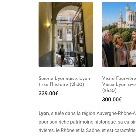
uence, “Lyon
Soierie Lyonnaise, Lyon
Visite Fourvière
s remparts”
tisse l’histoire (2h30)
Vieux-Lyon av
e (2h30)
(2h30)
339.00
€
300.00
€
Lyon
, située dans la région Auvergne-Rhône-Al
pour son riche patrimoine historique, sa cuisi
rivières, le Rhône et la Saône, et est caractéri