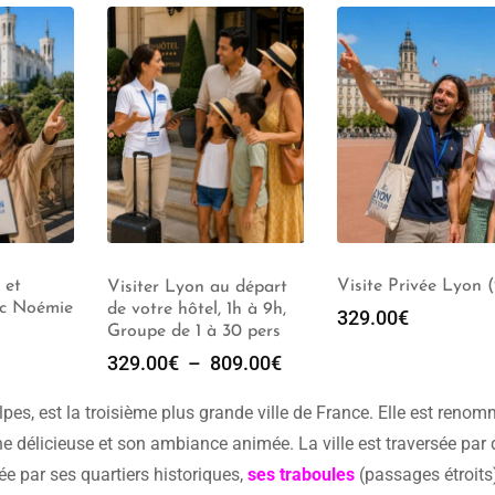
 et
Visite Privée Lyon 
Visiter Lyon au départ
ec Noémie
de votre hôtel, 1h à 9h,
329.00
€
Groupe de 1 à 30 pers
329.00
€
–
809.00
€
pes, est la troisième plus grande ville de France. Elle est reno
ne délicieuse et son ambiance animée. La ville est traversée par
sée par ses quartiers historiques,
ses traboules
(passages étroits