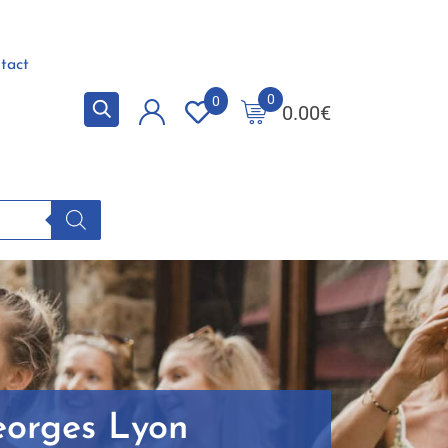
tact
0
0
0.00
€
eorges Lyon