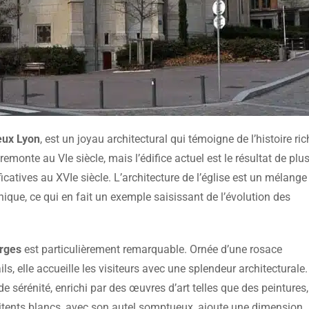
eux Lyon
, est un joyau architectural qui témoigne de l’histoire ric
e remonte au VIe siècle, mais l’édifice actuel est le résultat de plu
icatives au XVIe siècle. L’architecture de l’église est un mélange
ique, ce qui en fait un exemple saisissant de l’évolution des
orges
est particulièrement remarquable. Ornée d’une rosace
ls, elle accueille les visiteurs avec une splendeur architecturale.
 de sérénité, enrichi par des œuvres d’art telles que des peintures
nitents blancs, avec son autel somptueux, ajoute une dimension