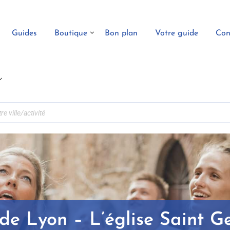
Guides
Boutique
Bon plan
Votre guide
Con
 de Lyon – L’église Saint G