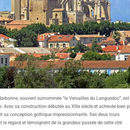
 Narbonne, souvent surnommée “le Versailles du Languedoc”, est
. Avec sa construction débutée au XIIIe siècle et achevée bien p
te et sa conception gothique impressionnante. Ses deux tours
t le regard et témoignent de la grandeur passée de cette cité