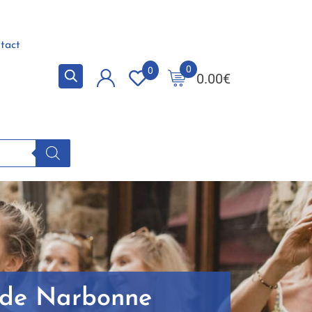
tact
0
0
0.00
€
e de Narbonne