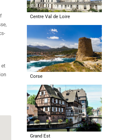
f
Centre Val de Loire
sse,
cs-
 et
tion
Corse
Grand Est