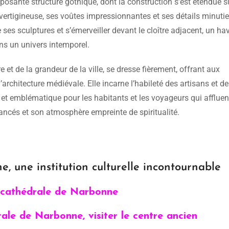
mposante structure gothique, dont la construction s’est étendue s
 vertigineuse, ses voûtes impressionnantes et ses détails minuti
ses sculptures et s’émerveiller devant le cloître adjacent, un ha
ns un univers intemporel.
 et de la grandeur de la ville, se dresse fièrement, offrant aux
l’architecture médiévale. Elle incarne l’habileté des artisans et d
 et emblématique pour les habitants et les voyageurs qui affluen
élancés et son atmosphère empreinte de spiritualité.
 une institution culturelle incontournable
cathédrale de Narbonne
ale de Narbonne, visiter le centre ancien