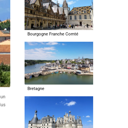
Bourgogne Franche Comté
Bretagne
 un
lus