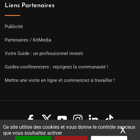
Liens Partenaires
Publicité
Partenaires / KitMedia
Votre Guide : un professionnel investi
Guides-conférenciers : rejoignez la communauté !
Mettre une visite en ligne et commencez à travailler !
Ce site utilise des cookies et vous donne le contrôle sur ceux
X
Mas
que vous souhaitez activer
Copyright Guides 2021. Tous droits réservés.
Développement