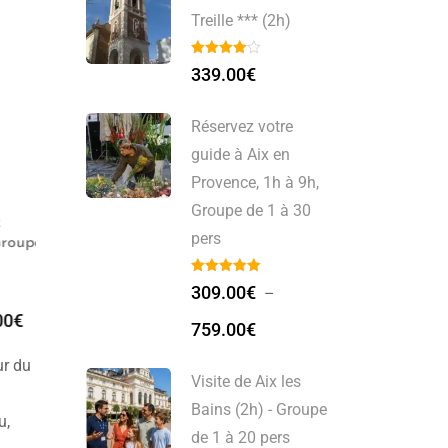
Treille *** (2h)
339.00
€
Réservez votre
guide à Aix en
Provence, 1h à 9h,
Groupe de 1 à 30
Guide Privé Bordeaux ***
Visite Guidée Bordeaux
pers
roupe
(2h)
(2h)
309.00
€
–
329.00
€
329.00
€
0
€
759.00
€
ur du
Visite de Aix les
Bains (2h) - Groupe
u,
de 1 à 20 pers