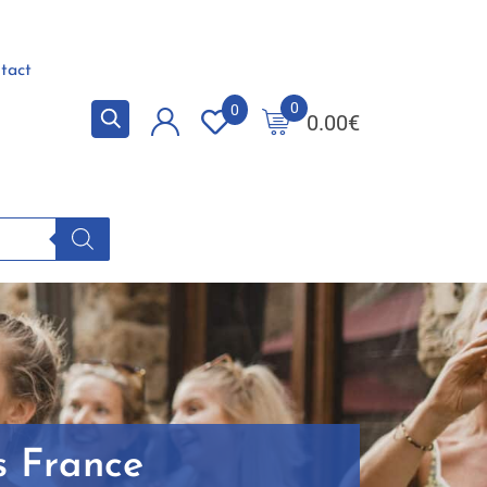
tact
0
0
0.00
€
s France