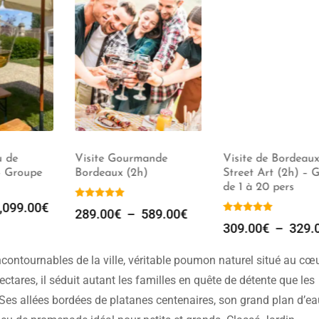
 de
Visite Gourmande
Visite de Bordeaux
 Groupe
Bordeaux (2h)
Street Art (2h) – G
de 1 à 20 pers
099.00
€
289.00
€
–
589.00
€
309.00
€
–
329.0
ncontournables de la ville, véritable poumon naturel situé au cœ
ctares, il séduit autant les familles en quête de détente que les
es allées bordées de platanes centenaires, son grand plan d’ea