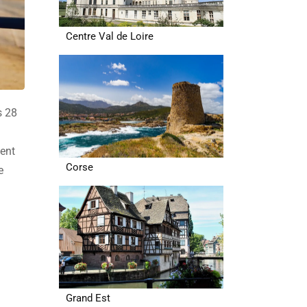
Centre Val de Loire
s 28
gent
Corse
e
Grand Est