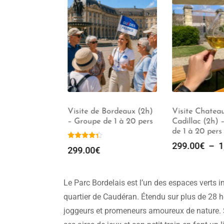
dée Bordeaux
Visite de Bordeaux (2h)
Visite Chateau
– Groupe de 1 à 20 pers
Cadillac (2h) –
de 1 à 20 pers
299.00
€
–
1,
299.00
€
Le Parc Bordelais est l’un des espaces verts i
quartier de Caudéran. Étendu sur plus de 28 he
joggeurs et promeneurs amoureux de nature. S