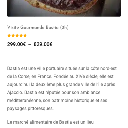
 Bastia (2h) – Groupe de 1 à 20 pers
Guide Privé 
–
349.00
€
309.00
€
Bastia est une ville portuaire située sur la côte nord-est
de la Corse, en France. Fondée au XIVe siècle, elle est
aujourd’hui la deuxième plus grande ville de l’île après
Ajaccio. Bastia est réputée pour son ambiance
méditerranéenne, son patrimoine historique et ses
paysages pittoresques.
Le marché alimentaire de Bastia est un lieu