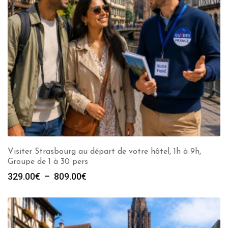
Visiter Strasbourg au départ de votre hôtel, 1h à 9h,
Groupe de 1 à 30 pers
Plage
329.00
€
–
809.00
€
de
prix :
329.00€
à