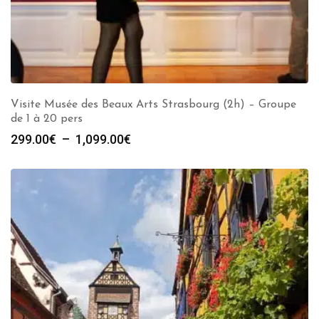
Visite Musée des Beaux Arts Strasbourg (2h) – Groupe
de 1 à 20 pers
Plage
299.00
€
–
1,099.00
€
de
prix :
299.00€
à
1,099.00€