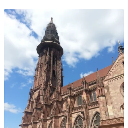
de
prix :
319.00€
à
899.00€