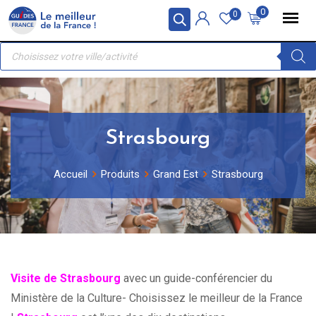
Skip
Panneau de gestion des cookies
0
0
to
Recherche
content
de
produits
Strasbourg
Accueil
Produits
Grand Est
Strasbourg
Visite de Strasbourg
avec un guide-conférencier du
Ministère de la Culture- Choisissez le meilleur de la France