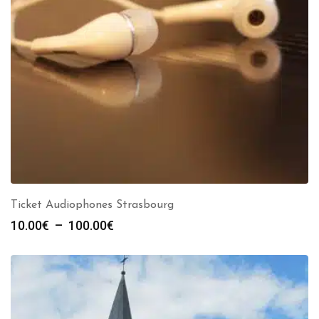
Ticket Audiophones Strasbourg
Plage
10.00
€
–
100.00
€
de
prix :
10.00€
à
100.00€