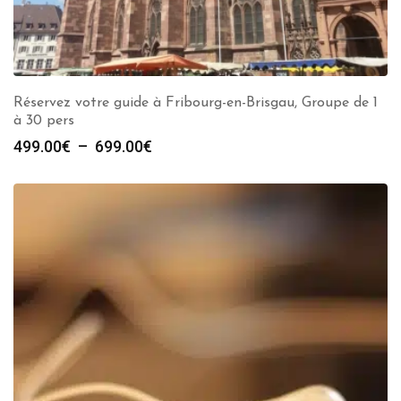
Réservez votre guide à Fribourg-en-Brisgau, Groupe de 1
à 30 pers
Plage
499.00
€
–
699.00
€
de
prix :
499.00€
à
699.00€