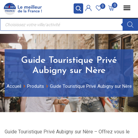
Skip
Panneau de gestion des cookies
0
0
to
Recherche
content
de
produits
Guide Touristique Privé
Aubigny sur Nère
Accueil
Produits
Guide Touristique Privé Aubigny sur Nère
Guide Touristique Privé Aubigny sur Nère – Offrez vous le