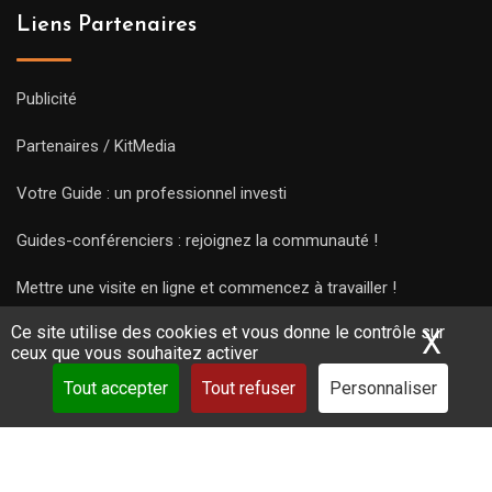
Liens Partenaires
Publicité
Partenaires / KitMedia
Votre Guide : un professionnel investi
Guides-conférenciers : rejoignez la communauté !
Mettre une visite en ligne et commencez à travailler !
Ce site utilise des cookies et vous donne le contrôle sur
X
Mas
ceux que vous souhaitez activer
Tout accepter
Tout refuser
Personnaliser
Copyright Guides 2021. Tous droits réservés.
Développement