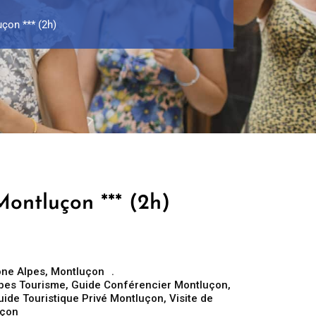
çon *** (2h)
Montluçon *** (2h)
ne Alpes
,
Montluçon
pes Tourisme
,
Guide Conférencier Montluçon
,
uide Touristique Privé Montluçon
,
Visite de
uçon