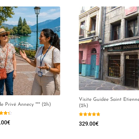
Visite Guidée Saint Etienn
e Privé Annecy *** (2h)
(2h)
.00
€
329.00
€