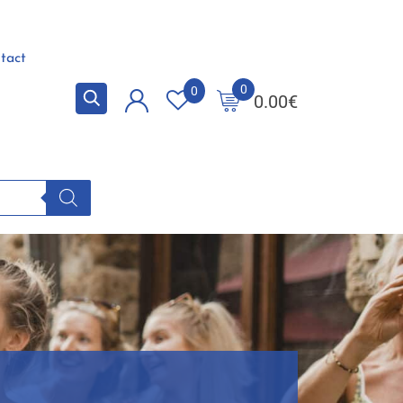
tact
0
0
0.00
€