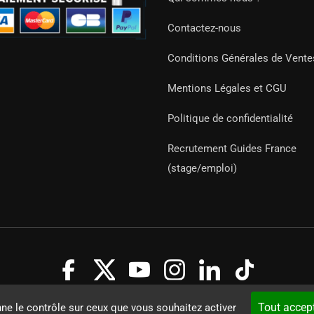
Contactez-nous
Conditions Générales de Vente
Mentions Légales et CGU
Politique de confidentialité
Recrutement Guides France
(stage/emploi)
Guides 2021. Tous droits réservés.
Développement web sur mesure
Tout accep
nne le contrôle sur ceux que vous souhaitez activer