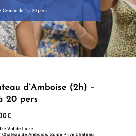
– Groupe de 1 à 20 pers
âteau d’Amboise (2h) –
à 20 pers
Plage
00
€
de
tre Val de Loire
prix :
r Château de Amboise
,
Guide Privé Château