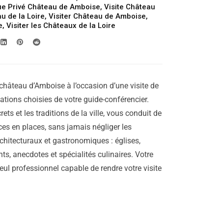
429.00€
ue Privé Château de Amboise
,
Visite Château
u de la Loire
,
Visiter Château de Amboise
,
à
e
,
Visiter les Châteaux de la Loire
699.00€
château d’Amboise à l’occasion d’une visite de
cations choisies de votre guide-conférencier.
rets et les traditions de la ville, vous conduit de
laces en places, sans jamais négliger les
chitecturaux et gastronomiques : églises,
ts, anecdotes et spécialités culinaires. Votre
seul professionnel capable de rendre votre visite