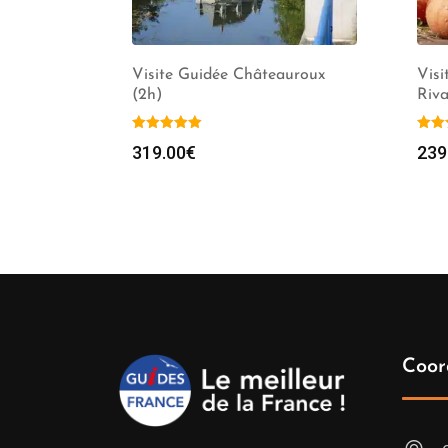
Visite Guidée Châteauroux
Visi
(2h)
Riva
319.00
€
239
Coor