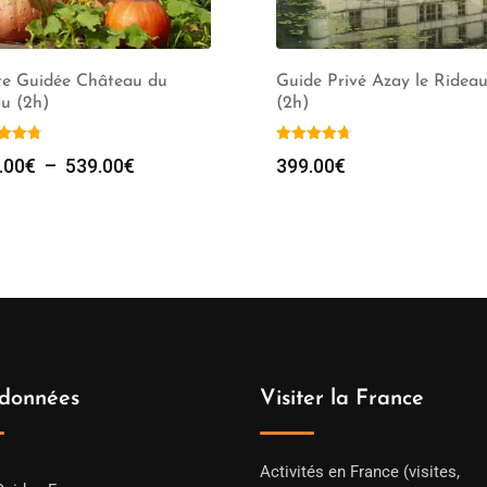
te Guidée Château du
Guide Privé Azay le Rideau 
u (2h)
(2h)
Plage
.00
€
–
539.00
€
399.00
€
de
prix :
239.00€
à
539.00€
données
Visiter la France
Activités en France (visites,