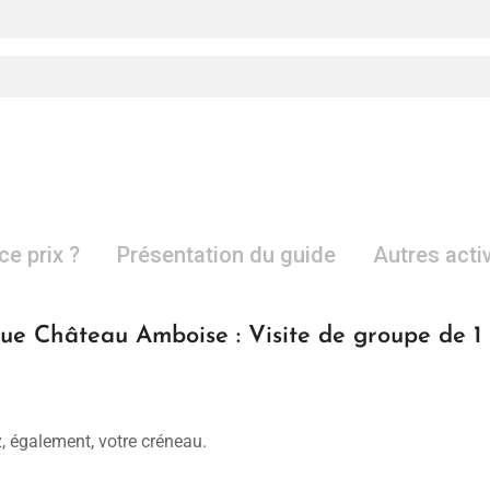
ce prix ?
Présentation du guide
Autres acti
que Château Amboise : Visite de groupe de 1
, également, votre créneau.