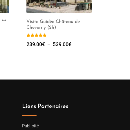
***
Visite Guidée Château de
Cheverny (2h)
Plage
239.00
€
–
539.00
€
de
prix :
239.00€
à
539.00€
Liens Partenaires
Publicité