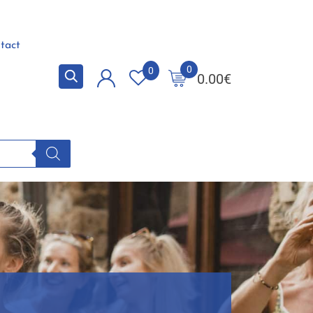
tact
0
0
0.00
€