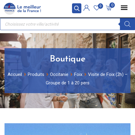
Skip
Panneau de gestion des cookies
0
0
to
Recherche
content
de
produits
Boutique
Accueil
Produits
Occitanie
Foix
Visite de Foix (2h) –
Groupe de 1 à 20 pers