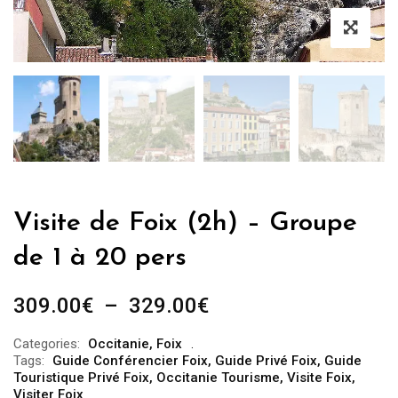
Visite de Foix (2h) – Groupe
de 1 à 20 pers
Plage
309.00
€
–
329.00
€
de
Categories:
Occitanie
,
Foix
prix :
Tags:
Guide Conférencier Foix
,
Guide Privé Foix
,
Guide
309.00€
Touristique Privé Foix
,
Occitanie Tourisme
,
Visite Foix
,
Visiter Foix