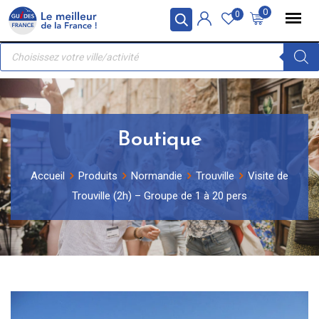
Skip
Panneau de gestion des cookies
0
0
to
Recherche
content
de
produits
Boutique
Accueil
Produits
Normandie
Trouville
Visite de
Trouville (2h) – Groupe de 1 à 20 pers