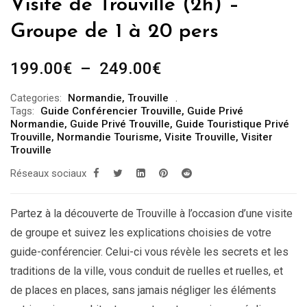
Visite de Trouville (2h) –
Groupe de 1 à 20 pers
Plage
199.00
€
–
249.00
€
de
Categories:
Normandie
,
Trouville
prix :
Tags:
Guide Conférencier Trouville
,
Guide Privé
199.00€
Normandie
,
Guide Privé Trouville
,
Guide Touristique Privé
Trouville
,
Normandie Tourisme
,
Visite Trouville
,
Visiter
à
Trouville
249.00€
Réseaux sociaux
Partez à la découverte de Trouville à l’occasion d’une visite
de groupe et suivez les explications choisies de votre
guide-conférencier. Celui-ci vous révèle les secrets et les
traditions de la ville, vous conduit de ruelles et ruelles, et
de places en places, sans jamais négliger les éléments