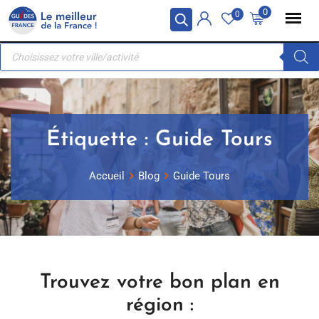
Skip
Panneau de gestion des cookies
0
0
to
Recherche
content
de
produits
Étiquette :
Guide Tours
Accueil
Blog
Guide Tours
Trouvez votre bon plan en
région :