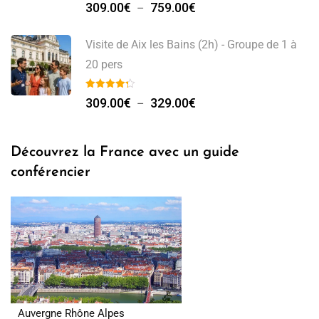
Plage
309.00
€
759.00
€
–
de
prix :
Visite de Aix les Bains (2h) - Groupe de 1 à
309.00€
20 pers
à
Plage
759.00€
309.00
€
329.00
€
–
de
prix :
Découvrez la France avec un guide
309.00€
conférencier
à
329.00€
Auvergne Rhône Alpes