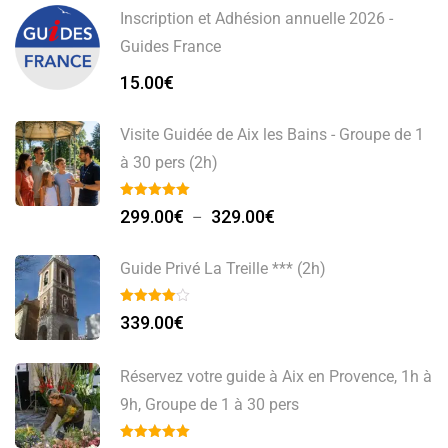
Inscription et Adhésion annuelle 2026 -
Guides France
15.00
€
Visite Guidée de Aix les Bains - Groupe de 1
à 30 pers (2h)
Plage
299.00
€
329.00
€
–
de
prix :
Guide Privé La Treille *** (2h)
299.00€
à
339.00
€
329.00€
Réservez votre guide à Aix en Provence, 1h à
9h, Groupe de 1 à 30 pers