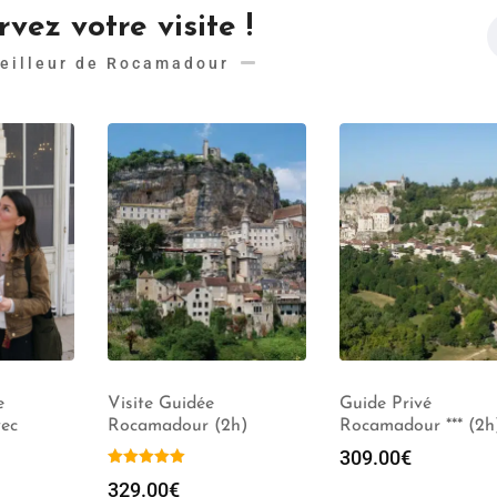
vez votre visite !
eilleur de Rocamadour
Guide Privé
Visite de Rocamad
h)
Rocamadour *** (2h)
(2h) – Groupe de 1 
pers
309.00
€
309.00
€
–
329.0