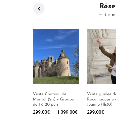
Réser
Le m
teau de
Visite guidée de
Visite Guidée
) – Groupe
Rocamadour avec
Rocamadour (2
ers
Jeanne (1h30)
–
1,099.00
€
299.00
€
329.00
€