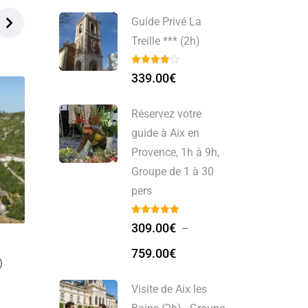
Guide Privé La
Treille *** (2h)
339.00
€
Réservez votre
guide à Aix en
Provence, 1h à 9h,
Groupe de 1 à 30
pers
309.00
€
–
our
Visite Chateau de
759.00
€
à 20
Montal (2h) – Groupe
de 1 à 20 pers
Visite de Aix les
0
€
299.00
€
–
1,099.00
€