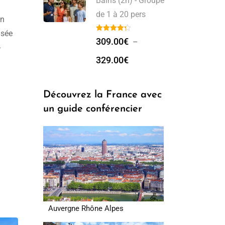
Bains (2h) - Groupe
de 1 à 20 pers
on
isée
309.00
€
–
-
329.00
€
Découvrez la France avec
un guide conférencier
Auvergne Rhône Alpes