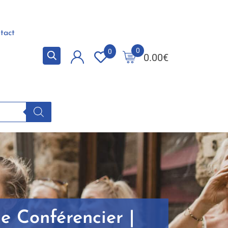
tact
0
0
0.00
€
e Conférencier |