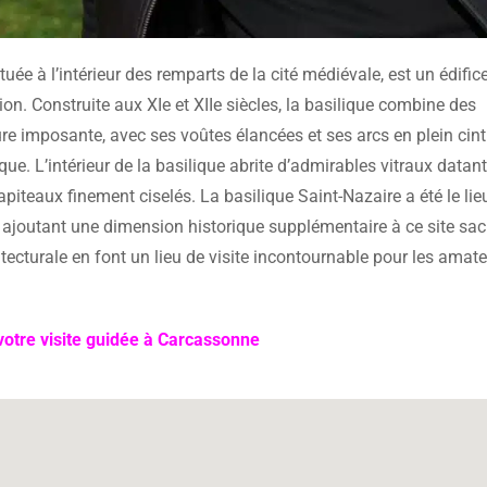
ée à l’intérieur des remparts de la cité médiévale, est un édific
ion. Construite aux XIe et XIIe siècles, la basilique combine des
e imposante, avec ses voûtes élancées et ses arcs en plein cint
ue. L’intérieur de la basilique abrite d’admirables vitraux datan
hapiteaux finement ciselés. La basilique Saint-Nazaire a été le lie
joutant une dimension historique supplémentaire à ce site sac
cturale en font un lieu de visite incontournable pour les amat
otre visite guidée à Carcassonne