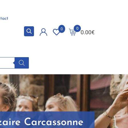
tact
0
0
0.00
€
zaire Carcassonne