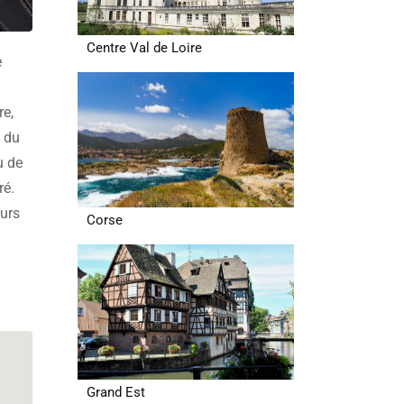
Centre Val de Loire
e
re,
t du
u de
ré.
eurs
Corse
Grand Est