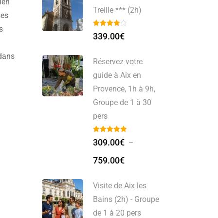
ien
Treille *** (2h)
ses
s
339.00
€
 dans
Réservez votre
guide à Aix en
Provence, 1h à 9h,
Groupe de 1 à 30
pers
309.00
€
–
759.00
€
Visite de Aix les
Bains (2h) - Groupe
de 1 à 20 pers