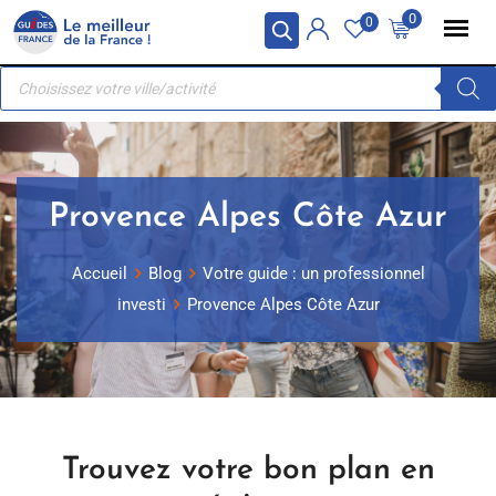
Skip
Panneau de gestion des cookies
0
0
to
Recherche
content
de
produits
Provence Alpes Côte Azur
Accueil
Blog
Votre guide : un professionnel
investi
Provence Alpes Côte Azur
Trouvez votre bon plan en