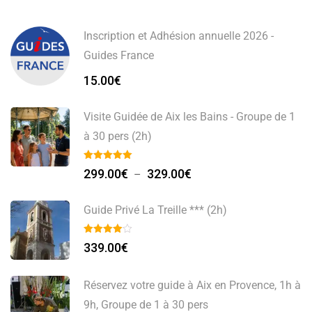
Inscription et Adhésion annuelle 2026 -
Guides France
15.00
€
Visite Guidée de Aix les Bains - Groupe de 1
à 30 pers (2h)
Plage
299.00
€
329.00
€
–
de
prix :
Guide Privé La Treille *** (2h)
299.00€
à
339.00
€
329.00€
Réservez votre guide à Aix en Provence, 1h à
9h, Groupe de 1 à 30 pers