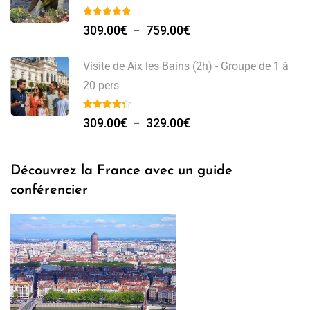
Plage
309.00
€
759.00
€
–
de
prix :
Visite de Aix les Bains (2h) - Groupe de 1 à
309.00€
20 pers
à
Plage
759.00€
309.00
€
329.00
€
–
de
prix :
Découvrez la France avec un guide
309.00€
conférencier
à
329.00€