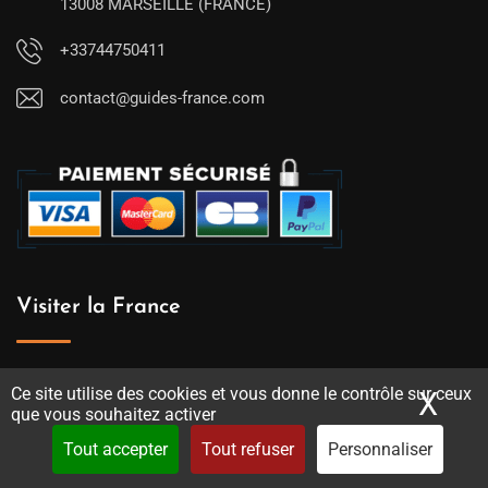
13008 MARSEILLE (FRANCE)
+33744750411
contact@guides-france.com
Visiter la France
Activités en France (visites, excursions)
Ce site utilise des cookies et vous donne le contrôle sur ceux
X
Mas
que vous souhaitez activer
Annuaire des guides-conférenciers de France
Tout accepter
Tout refuser
Personnaliser
Le meilleur de la France et ses régions