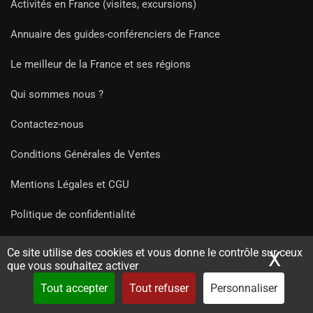
Activités en France (visites, excursions)
Annuaire des guides-conférenciers de France
Le meilleur de la France et ses régions
Qui sommes nous ?
Contactez-nous
Conditions Générales de Ventes
Mentions Légales et CGU
Politique de confidentialité
Recrutement Guides France (stage/emploi)
Ce site utilise des cookies et vous donne le contrôle sur ceux
X
Mas
que vous souhaitez activer
Tout accepter
Tout refuser
Personnaliser
Liens Partenaires