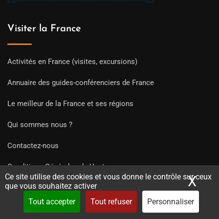
Visiter la France
Activités en France (visites, excursions)
Annuaire des guides-conférenciers de France
Le meilleur de la France et ses régions
Qui sommes nous ?
Contactez-nous
Conditions Générales de Ventes
Ce site utilise des cookies et vous donne le contrôle sur ceux
X
Mas
que vous souhaitez activer
Mentions Légales et CGU
Tout accepter
Tout refuser
Personnaliser
Politique de confidentialité