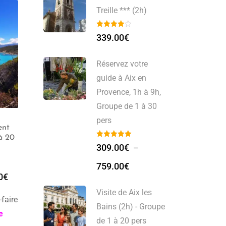
Treille *** (2h)
339.00
€
Réservez votre
guide à Aix en
Provence, 1h à 9h,
Groupe de 1 à 30
pers
Visite de Saint Florent
Visite Guidée Saint
(2h) – Groupe de 1 à 20
Florent (2h)
309.00
€
–
pers
759.00
€
349.00
€
309.00
€
–
349.00
€
Visite de Aix les
-faire
Bains (2h) - Groupe
e
de 1 à 20 pers