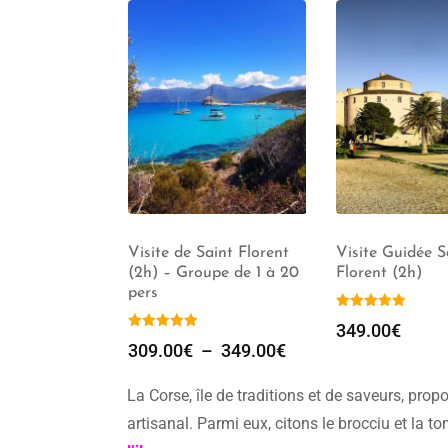
ée Saint
Guide Privé Saint
Visite de Saint
)
Florent *** (2h)
(2h) – Groupe 
pers
309.00
€
309.00
€
–
34
La Corse, île de traditions et de saveurs, prop
artisanal. Parmi eux, citons le brocciu et la 