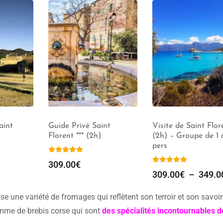
 Florent
Visite Guidée Saint
Guide Privé Saint
de 1 à 20
Florent (2h)
Florent *** (2h)
349.00
€
309.00
€
9.00
€
ose une variété de fromages qui reflètent son terroir et son savoir
tomme de brebis corse qui sont
des spécialités incontournables d