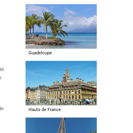
Guadeloupe
té.
e
de
Hauts de France