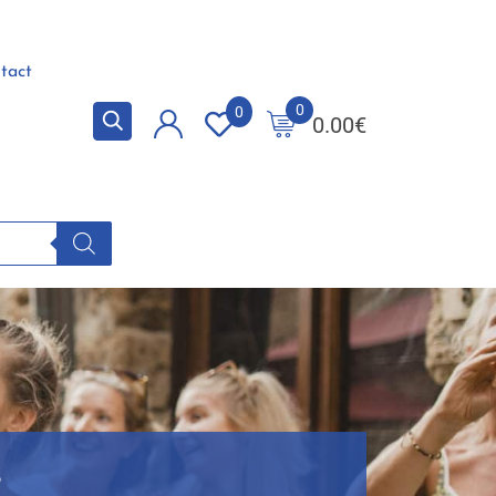
tact
0
0
0.00
€
s