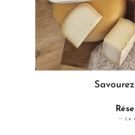
Savourez
Réser
Le 