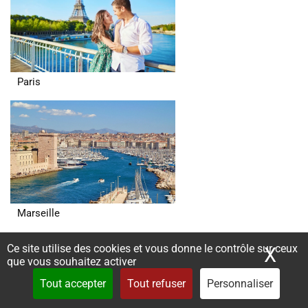
Paris
Marseille
Lyon
Ce site utilise des cookies et vous donne le contrôle sur ceux
X
Mas
que vous souhaitez activer
Tout accepter
Tout refuser
Personnaliser