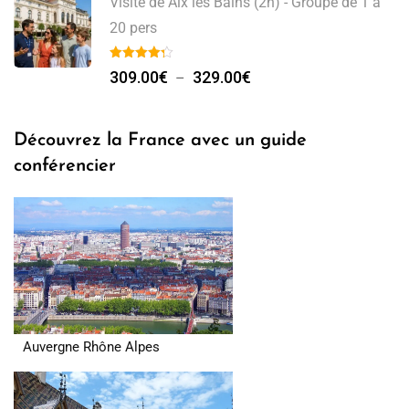
Visite de Aix les Bains (2h) - Groupe de 1 à
309.00€
20 pers
à
Plage
759.00€
309.00
€
329.00
€
–
de
prix :
Découvrez la France avec un guide
309.00€
conférencier
à
329.00€
Auvergne Rhône Alpes