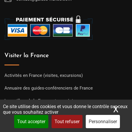
Visiter la France
Activités en France (visites, excursions)
Annuaire des guides-conférenciers de France
Le meilleur de la France et ses régions
Ce site utilise des cookies et vous donne le contrôle sur ceux
X
Mas
que vous souhaitez activer
Qui sommes nous ?
Tout accepter
Tout refuser
Personnaliser
Contactez-nous