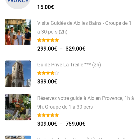
15.00
€
Visite Guidée de Aix les Bains - Groupe de 1
à 30 pers (2h)
Plage
299.00
€
329.00
€
–
de
prix :
Guide Privé La Treille *** (2h)
299.00€
à
339.00
€
329.00€
Réservez votre guide à Aix en Provence, 1h à
9h, Groupe de 1 à 30 pers
Plage
309.00
€
759.00
€
–
de
prix :