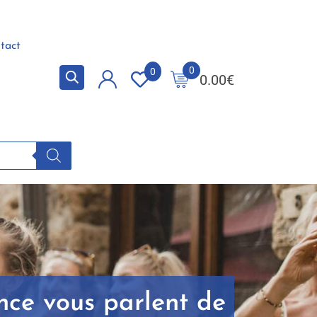
tact
0
0
0.00
€
nce vous parlent de