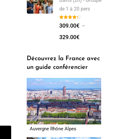
Bains (2h) - Groupe
de 1 à 20 pers
309.00
€
–
329.00
€
Découvrez la France avec
un guide conférencier
Auvergne Rhône Alpes